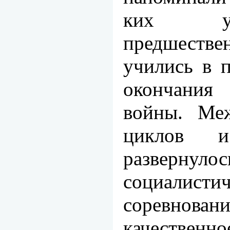
ких ус
предшест
учились в 
окончани
войны. Меж
циклов и
развернулос
социалистич
соревнован
качественн