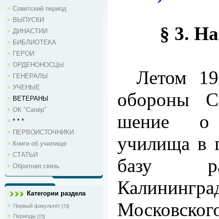
Советский период
ВЫПУСКИ
§ 3. Н
ДИНАСТИИ
БИБЛИОТЕКА
ГЕРОИ
ОРДЕНОНОСЦЫ
Летом 19
ГЕНЕРАЛЫ
УЧЕНЫЕ
обороны С
ВЕТЕРАНЫ
ОК "Сапёр"
шение о 
* * *
ПЕРВОИСТОЧНИКИ
училища в г
Книги об училище
СТАТЬИ
базу рас
Обратная связь
Калинингра
Категории раздела
Московског
Первый факультет
[73]
Периоды
[15]