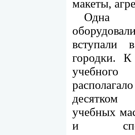
макеты, агр
Одна
оборудовал
вступа­ли 
городки. К
учебного
располаг
десятком
учебных мас
и специа