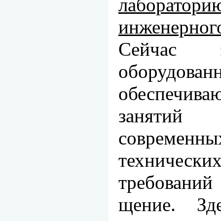
лабора
инженерн
Сейчас э
оборудованн
обеспечива
заняти
современ
технических
требовани
щение. Зд