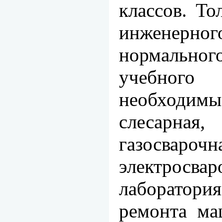
классов. Т
инженерног
нормально
учебно
необходим
слесар­н
газосв
электросвар
лаборатори
ремонта ма