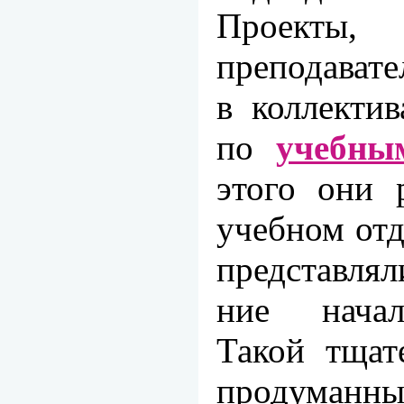
Проекты,
преподавате
в коллектив
по
учеб­н
этого они 
учеб­ном отд
представля
ние начал
Такой тщат
продуман