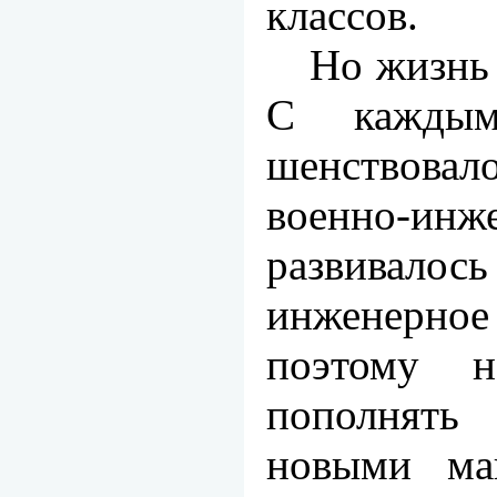
классов.
Но жизнь 
С каждым
шенствовал
военно-инж
развива
инженерн
поэтому н
пополнят
новыми мак