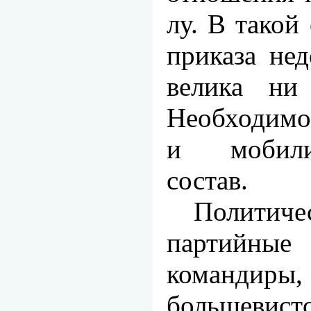
лу. В такой
приказа нед
велика ни
Необходимо
и мобили
состав.
Полити
партийны
коман­диры,
большевист