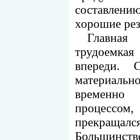
составлени
хо­рошие ре
Главна
трудоемкая 
впереди. С
материальн
временн
процессо
прекращал­с
Больши