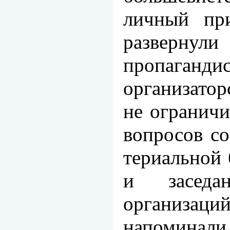
личный при
разверн
пропага
организато
не огранич
вопросов со
териальной 
и заседа
организац
напоминали