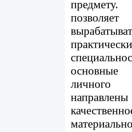
предмету.
позволяе
вырабатыв
практиче
специально
основные
личного 
направлен
качественно
материа