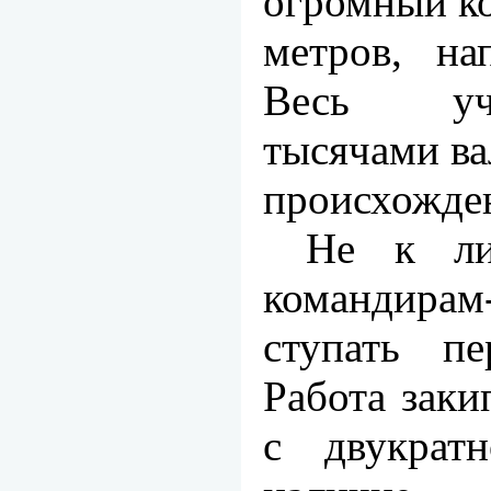
огромный ко
метров, на
Весь уч
тысячами ва
происхожде
Не к ли
командира
ступать пе
Работа заки
с двукрат