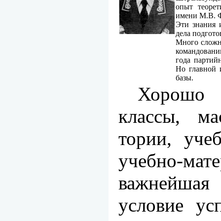
опыт теоре­
имени М.В. Ф
Эти знания 
дела подгот
Много сложн
командовани
года партий
Но главной 
базы.
Хорошо 
классы, ма
тории, уче
учебно-мат
важнейшая
условие ус