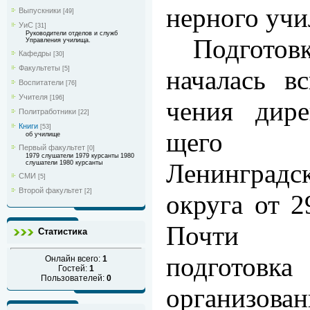
нерного учи
Выпускники
[49]
УиС
[31]
Руководители отделов и служб
Подгото
Управления училища.
Кафедры
[30]
Факультеты
[5]
началась в
Воспитатели
[76]
Учителя
[196]
чения дире
Политработники
[22]
Книги
[53]
щего 
об училище
Первый факультет
[0]
1979 слушатели 1979 курсанты 1980
Ленинград
слушатели 1980 курсанты
СМИ
[5]
Второй факультет
[2]
округа от 2
Почти д
Статистика
подготов
Онлайн всего:
1
Гостей:
1
Пользователей:
0
организова