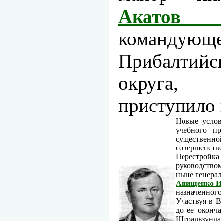
Акатов 
командую
Прибалтий
округа,
приступило 
Новые услов
учебного п
существе
совершенство
Перестройка
руководство
ныне генера
Анищенко И
назначенного
Участвуя в 
до ее оконч
Штральзунда