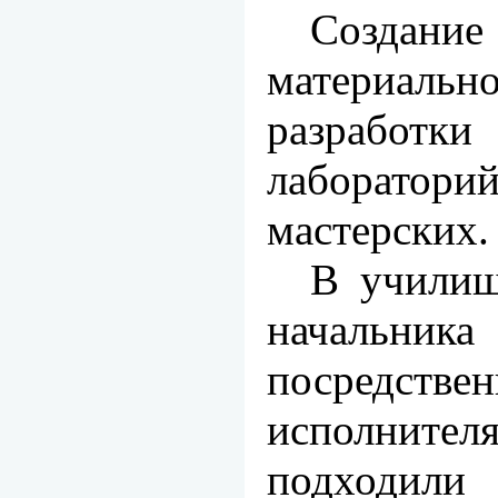
Созда
материально
раз­рабо
лаборато
мастерских.
В училищ
начальник
посредстве
исполните
подходили 