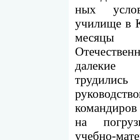
ных услов
училище в К
месяц
Отечествен
далекие 
трудилис
руковод
командиров
на погруз
учебно-м