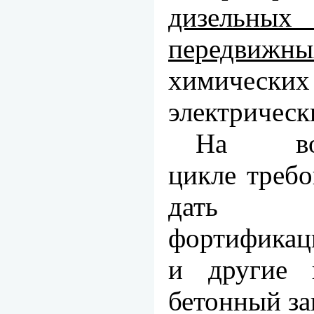
дизельны
передвижны
химических
электри­чес
На воен
цикле требо
дать п
фортификац
и другие г
бетонный за