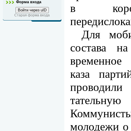
Форма входа
в коро
Войти через uID
Старая форма входа
передислок
Для моби
состава на
временное 
каза парти
проводили
татель
Коммунист
моло­дежи о 