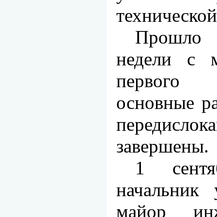
технической
Прошло 
недели с м
первого 
основные ра
передисл
завершены.
1 сентя
начальник 
майор ин