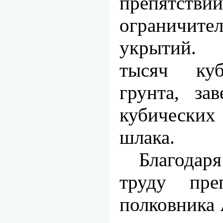
препятствий
ограничите
укрытий. 
тысяч куб
грунта, за
кубических
шлака.
Благода
труду преп
полковника