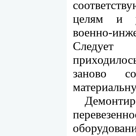
соответст
целям и у
военно-ин
Следует 
приходило
заново со
материальну
Демон
перевезенн
обо­рудова