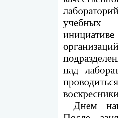
лаборато
учебных 
инициатив
организа
подразделе
над лаборат
проводить
воскрес­ники
Днем нап
После зан