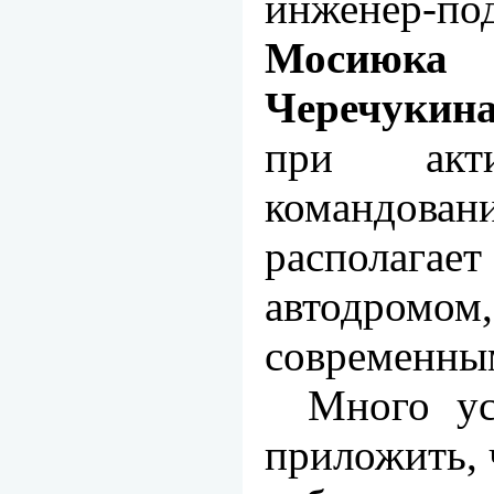
инженер-по
Мосиюк
Черечукина
при акт
командов
распола
автодромом
современ­ны
Много ус
приложить, 