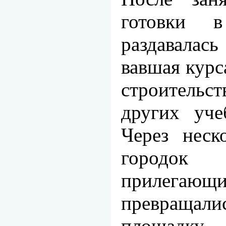
готовки в
раздавалас
вавшая курс
строительс
других уче
Через неск
городо
прилегающ
превращали
площадку.