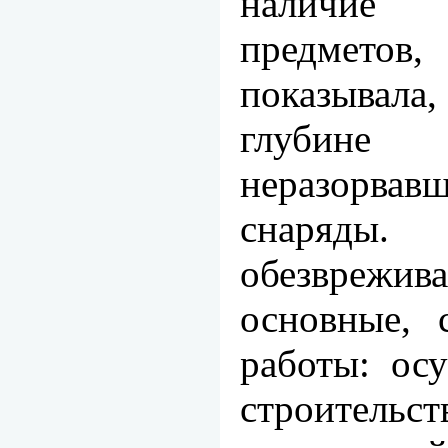
наличие 
предмет
показывала
глуби­не
неразорв
снаряды
обезврежи
основные, 
работы: ос
строител