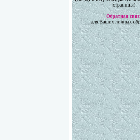
страницы)
Обратная связ
для Ваших личных об