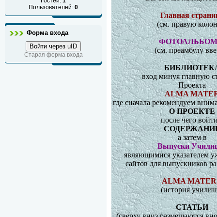
Гостей:
1
Пользователей:
0
Главная страни
(см. правую колон
Форма входа
ФОТОАЛЬБО
Войти через uID
(см. преамбулу вве
Старая форма входа
БИБЛИОТЕК
вход минуя главную с
Проекта
ALMA MATE
где сначала рекомендуем вним
О ПРОЕКТЕ
после чего войти
СОДЕРЖАНИ
а затем в
Выпуски Учили
являющимися указателем у
сайтов
для выпускников ра
ALMA MATER
(история училищ
СТАТЬИ
(сверху вниз размещаются
вно