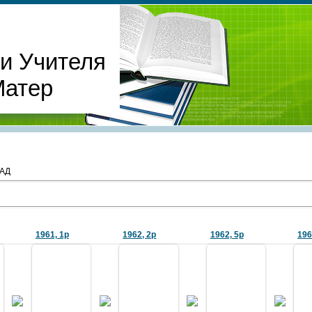
и Учителя
Матер
АД
1961, 1р
1962, 2р
1962, 5р
196
01.02.2011
04.11.2025
27.01.2011
06.01.2013
Фото из архива С.А. Сок
состав. Калининград,
Фото из архива полковника В.К.
рота 1962 г.) предос
1960
Фото из архива М. Товмы
Вольвака предоставил И.
выпускник 4 роты 1967 г
графия 6 роты
Боженюк (13-1973).