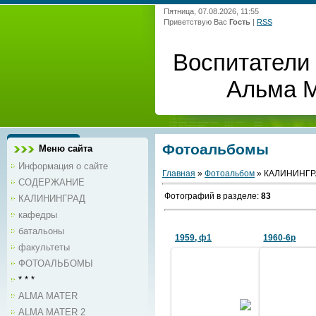
Пятница, 07.08.2026, 11:55
Приветствую Вас
Гость
|
RSS
Воспитатели 
Альма 
Фотоальбомы
Меню сайта
Информация о сайте
Главная
»
Фотоальбом
» КАЛИНИНГР
СОДЕРЖАНИЕ
Фотографий в разделе
:
83
КАЛИНИНГРАД
кафедры
батальоны
1959, ф1
1960-6р
факультеты
ФОТОАЛЬБОМЫ
* * *
28.06.2024
ALMA MATER
Командный 
Командный состав
ALMA MATER 2
Фото