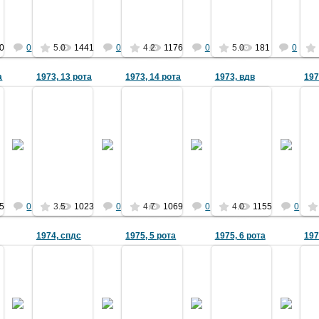
Ермаков
2051
Ермаков
Ермаков
0
0
5.0
1441
0
4.2
1176
0
5.0
181
0
а
1973, 13 рота
1973, 14 рота
1973, вдв
19
10.11.2010
10.11.2010
10.11.2010
10.11.2010
Ермаков
Ермаков
Ермаков
Ермаков
5
0
3.5
1023
0
4.7
1069
0
4.0
1155
0
1974, спдс
1975, 5 рота
1975, 6 рота
197
04.07.2012
05.08.2012
23.08.2014
03.08.2012
Фото предоставил А.Бехтер (8-
архива М.Кулеминна
Фото из архива Рощупкина А.В.
Фото из архива И.Фед
1974)