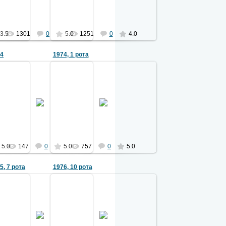
2051
2051
3.5
1301
0
5.0
1251
0
4.0
74
1974, 1 рота
30.07.2012
13.01.2025
Фото из архива Л.Логачева
Построение Училища. 1974
предоставил Е.Волков
2051
Ермаков
5.0
147
0
5.0
757
0
5.0
5, 7 рота
1976, 10 рота
11.11.2012
02.05.2015
улова
архив В.Круглова
2051