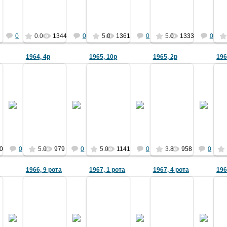
Ермаков
Зыбин
2051
Ермаков
Ермаков
0
0.0
1344
0
5.0
1361
0
5.0
1333
0
1964, 4р
1965, 10р
1965, 2р
196
14.05.2012
07.11.2010
10.02.2011
22.11.2012
Фото из архива Т. Поварчука (4-
Фото из архива Ю.М. Гривачева
хива А.М. Куринного
1964) предоставил В. Кулик (13-
Фото из архива Н. Соб
(1965) предоставил внук Родион
1973)
Ермаков
Ермаков
Ермаков
Ермаков
0
0
5.0
979
0
5.0
1141
0
3.8
958
0
1966, 9 рота
1967, 1 рота
1967, 4 рота
196
16.12.2012
10.01.2013
11.03.2011
07.11.2010
в Г.Сафронова
Архив Р.Остапова
Фото из архива Северченко Г.Г.
Фото из архива А.М. З
Ф