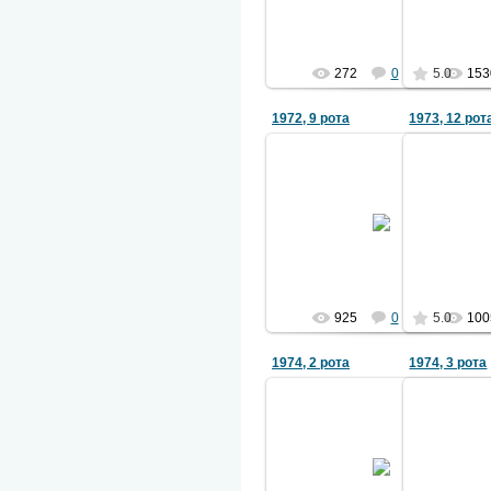
В.Н., Бондарович...
2051
272
0
5.0
153
1972, 9 рота
1973, 12 рот
10.11.2010
Фото из архива Д.П. Акимова
2051
925
0
5.0
100
1974, 2 рота
1974, 3 рота
04.08.2012
Фото из архива Б.Голубева
Фото из 