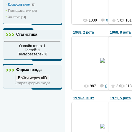
Ермаков
Командование
[83]
Преподаватели
[79]
Занятия
[14]
1030
0
5.0
101
1968, 2 рота
1968, 8 рота
Статистика
Онлайн всего:
1
Гостей:
1
Пользователей:
0
25.10.2012
Фото из архива П.И. Бейтана
Из ар
Ермаков
Форма входа
Войти через uID
Старая форма входа
987
0
3.0
118
1970-е, КШУ
1971, 5 рота
16.02.2022
Командный состав на КШУ. 1970-е
Слева направо: Голован В.И.,
Фото п
Ковалев И.Н., Товма М.В., Вознов
Б