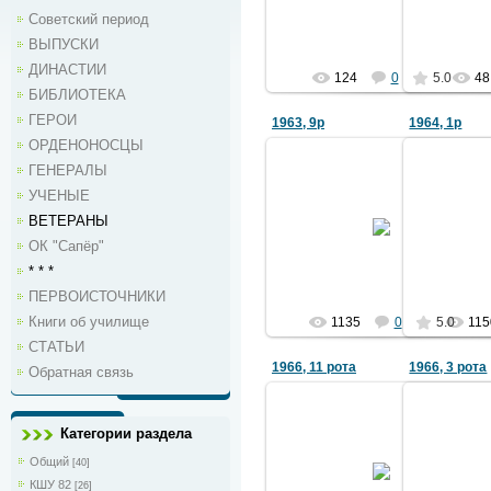
2051
Советский период
ВЫПУСКИ
ДИНАСТИИ
124
0
5.0
48
БИБЛИОТЕКА
ГЕРОИ
1963, 9р
1964, 1р
ОРДЕНОНОСЦЫ
ГЕНЕРАЛЫ
УЧЕНЫЕ
22.01.2013
ВЕТЕРАНЫ
Фото из архива В. Ананьева
Фото из ар
ОК "Сапёр"
Ермаков
* * *
ПЕРВОИСТОЧНИКИ
Книги об училище
1135
0
5.0
115
СТАТЬИ
1966, 11 рота
1966, 3 рота
Обратная связь
Категории раздела
05.01.2013
Общий
[40]
Архив В.Гайсюка
Архи
КШУ 82
[26]