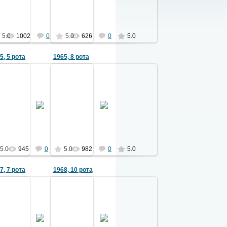
Ермаков
2051
5.0
1002
0
5.0
626
0
5.0
5, 5 рота
1965, 8 рота
27.02.2013
14.04.2012
олева
Фото предоставил Е.Волков
Фото из архива В.П. Худякова
Ермаков
2051
5.0
945
0
5.0
982
0
5.0
7, 7 рота
1968, 10 рота
07.11.2010
09.04.2012
ыбина.
ото из архива Богдановича Л.П..
Фото из архива А.П. Плетня