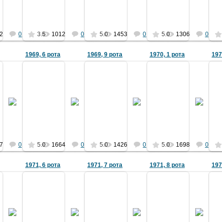
Ермаков
Ермаков
Ермаков
Ермаков
2
0
3.5
1012
0
5.0
1453
0
5.0
1306
0
1969, 6 рота
1969, 9 рота
1970, 1 рота
197
09.11.2010
18.08.2012
09.11.2010
09.11.2010
Фото из архива Беликова В.А. (6
хива Ю. Зуйкова
рота 1969) предоставил Зыбин
Фото из архива Казьмин
А.М. (4 - 1967).
Ермаков
Захаров
Ермаков
Ермаков
7
0
5.0
1664
0
5.0
1426
0
5.0
1698
0
1971, 6 рота
1971, 7 рота
1971, 8 рота
197
10.11.2010
10.11.2010
28.02.2011
02.01.2024
редоставил Ю.И.
Фото из архива Ю.И.
Фото из архива Хотяновича В.А.
Командный состав 1971 г.
Фо
есчастный
Бесчастного