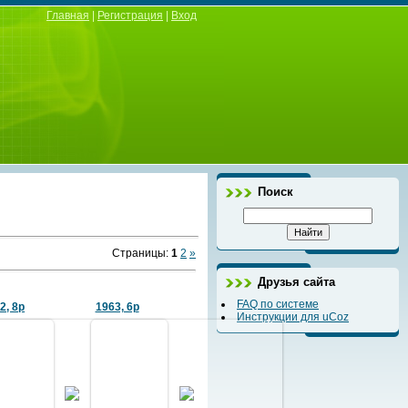
Главная
|
Регистрация
|
Вход
Поиск
Страницы
:
1
2
»
Друзья сайта
FAQ по системе
2, 8р
1963, 6р
Инструкции для uCoz
16.04.2012
05.02.2018
олова (5
тавил
Фото из архива В. Петрушенко
Фото из архива М.М. Шмыкова
. А.М.