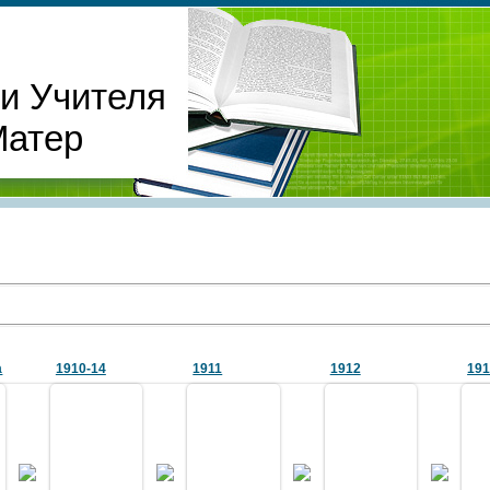
и Учителя
Матер
а
1910-14
1911
1912
19
27.05.2011
09.03.2023
02.04.2020
27.02.2024
иколаевского ИУ с
Редколлегия «Военной
Юнкера 1912 года выпуска.
Группа военных инжен
ми и священником.
энциклопедии», 1910-14.
Санкт-Петербург, около 1911 г.
жёнами на острове Русск
я А. Пассети Санкт-
Слева направо: Башинский Р.И. (5),
Слева направо: Иванов (Е. или Н.),
Слева направо: 1 ряд: к
урга. До 1907 г.