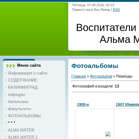
Пятница, 07.08.2026, 00:23
Приветствую Вас
Гость
|
RSS
Воспитатели 
Альма 
Фотоальбомы
Меню сайта
Информация о сайте
Главная
»
Фотоальбом
» Периоды
СОДЕРЖАНИЕ
Фотографий в разделе
:
13
КАЛИНИНГРАД
кафедры
батальоны
1900-е
1907 Юнкер
факультеты
ФОТОАЛЬБОМЫ
* * *
11.11.2011
Юнкера Н
ALMA MATER
офицера
Николаевское Инженерное
Мастерска
училище в 1900-х (до 1917).
ALMA MATER 2
Петерб