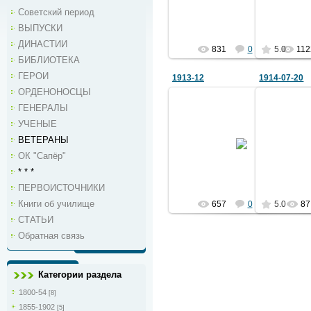
Ермаков
Советский период
ВЫПУСКИ
ДИНАСТИИ
831
0
5.0
112
БИБЛИОТЕКА
ГЕРОИ
1913-12
1914-07-20
ОРДЕНОНОСЦЫ
ГЕНЕРАЛЫ
04.06.2014
УЧЕНЫЕ
Военные инженеры на именинах
жены полковника Николая
Император 
ВЕТЕРАНЫ
Владимировича Короткевича.
о вступле
Брест-Литовск, 24.12.1913
мировую
ОК "Сапёр"
Спра...
* * *
2051
ПЕРВОИСТОЧНИКИ
Книги об училище
657
0
5.0
87
СТАТЬИ
Обратная связь
Категории раздела
1800-54
[8]
1855-1902
[5]