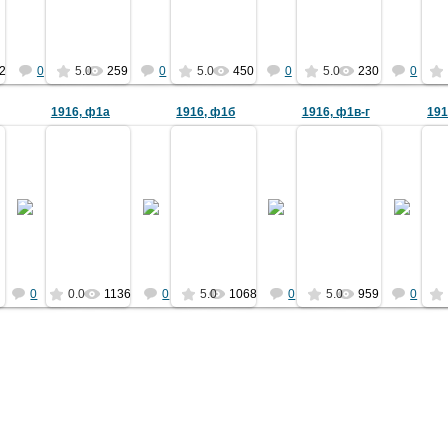
Величко К.И. (6), Шварц А.В. (...
Мессарош Н.В., Чис...
Иван Николаевич Уша
Ю...
2051
2051
2051
2051
2
0
5.0
259
0
5.0
450
0
5.0
230
0
1916, ф1а
1916, ф1б
1916, ф1в-г
191
01.11.2010
01.11.2010
01.11.2010
13.08.2025
Рота юнкеров Николаевского
Фрагмент фото 1а.
Фрагменты фото 1
Николай 2 объявляет
Инженерного Училища на
Офицеры Училища (слева
Левый
нии России в Первую
ступенях лестницы Инженерного
направо):
подполковник Б.М. Му
 войну. 20.7.1914
(Михайловского) замка.
подпоручик..., подпоручик...,
капитан А.В. Дерипацкий,
http://...
капитан..., генерал-ма...
П.А. Ульянов (впосл.
2051
Ермаков
Ермаков
Ермаков
0
0.0
1136
0
5.0
1068
0
5.0
959
0