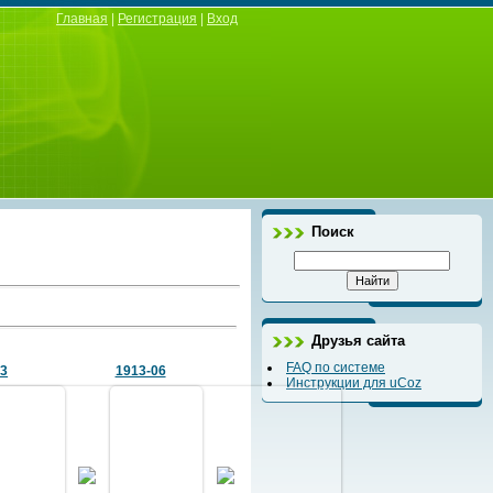
Главная
|
Регистрация
|
Вход
Поиск
Друзья сайта
FAQ по системе
13
1913-06
Инструкции для uCoz
27.10.2023
27.02.2024
Инструкторы Авиационного
Группа военных инженеров-
еров с
отдела Офицерской
производителей работ на
ом, 1912
воздухоплавательной школы.
строительных участках № 1-7
апитаны
1913
Северного фронта