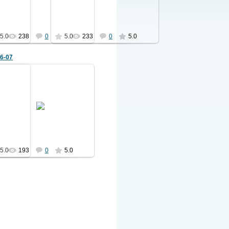
к...
Слева направо: Горшков Г.Г.
Владивостокской крепост...
(1904),...
2051
2051
5.0
238
0
5.0
233
0
5.0
6-07
26.11.2023
а.
Экипаж «Ильи Муромца II»
прощается с кораблём.
фель,
Колодзиевка, 7.1916
 капитан
Слева направо: штабс-капитан
..
Колянковский А...
2051
5.0
193
0
5.0