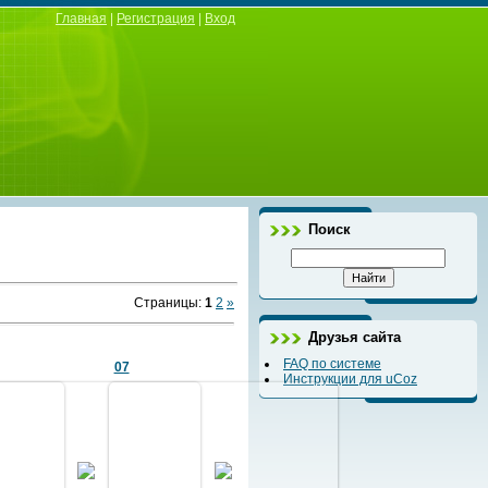
Главная
|
Регистрация
|
Вход
Поиск
Страницы
:
1
2
»
Друзья сайта
FAQ по системе
07
Инструкции для uCoz
27.04.2011
27.04.2011
да
из альбома 1903 года
из альбома 1903 года
см. ф.01
см. ф.01