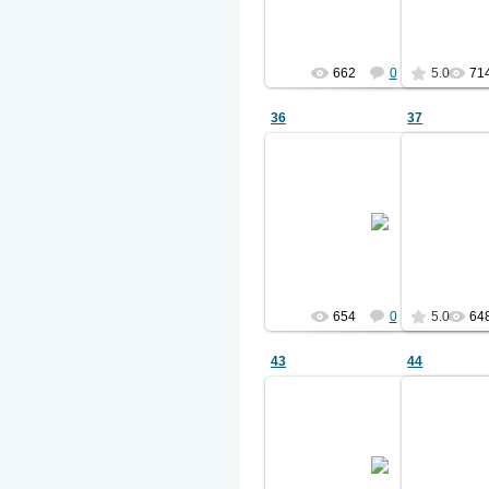
Ермаков
662
0
5.0
71
36
37
27.04.2011
из альбома 1903 года
из ал
см. ф.01
Ермаков
654
0
5.0
64
43
44
27.04.2011
из альбома 1903 года
из ал
см. ф.01