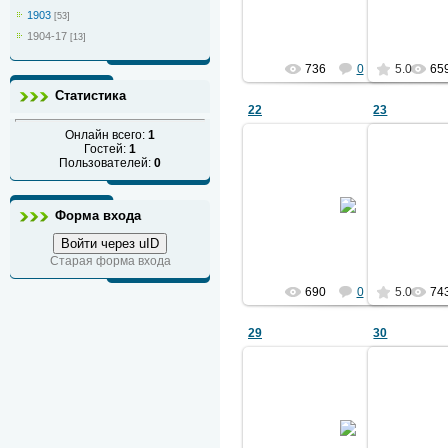
Ермаков
1903
[53]
1904-17
[13]
736
0
5.0
65
Статистика
22
23
Онлайн всего:
1
Гостей:
1
Пользователей:
0
27.04.2011
из альбома 1903 года
из ал
см. ф.01
Форма входа
Ермаков
Войти через uID
Старая форма входа
690
0
5.0
74
29
30
27.04.2011
из альбома 1903 года
из ал
см. ф.01