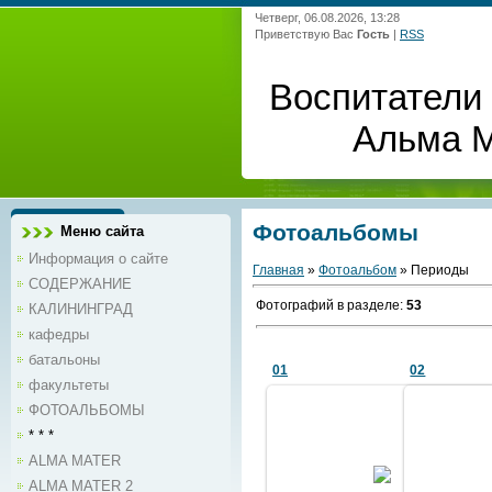
Четверг, 06.08.2026, 13:28
Приветствую Вас
Гость
|
RSS
Воспитатели 
Альма 
Фотоальбомы
Меню сайта
Информация о сайте
Главная
»
Фотоальбом
» Периоды
СОДЕРЖАНИЕ
Фотографий в разделе
:
53
КАЛИНИНГРАД
кафедры
батальоны
01
02
факультеты
ФОТОАЛЬБОМЫ
* * *
27.04.2011
ALMA MATER
Альбом (53 фото) предоставил
из ал
Веремеев Ю.Г., выпускник 2 роты
ALMA MATER 2
1970 года.