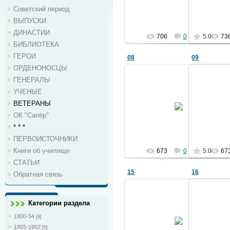
Советский период
Ермаков
ВЫПУСКИ
ДИНАСТИИ
706
0
5.0
73
БИБЛИОТЕКА
ГЕРОИ
08
09
ОРДЕНОНОСЦЫ
ГЕНЕРАЛЫ
УЧЕНЫЕ
27.04.2011
ВЕТЕРАНЫ
из альбома 1903 года
из ал
см. ф.01
ОК "Сапёр"
Ермаков
* * *
ПЕРВОИСТОЧНИКИ
Книги об училище
673
0
5.0
67
СТАТЬИ
15
16
Обратная связь
Категории раздела
27.04.2011
1800-54
[8]
из альбома 1903 года
из ал
см. ф.01
1855-1902
[5]