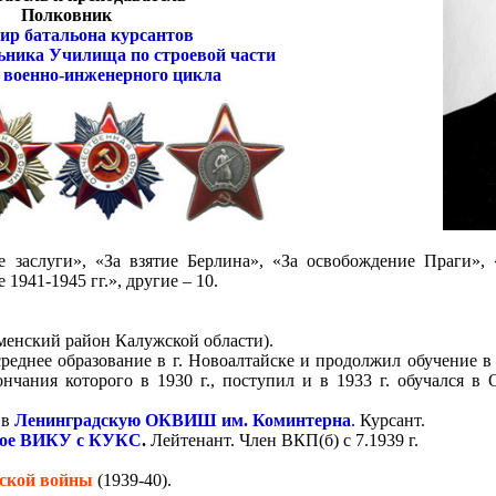
Полковник
ир батальона курсантов
ника Училища по строевой части
 военно-инженерного цикла
е заслуги», «За взятие Берлина», «За освобождение Праги»,
1941-1945 гг.», другие – 10.
еменский район Калужской области).
среднее образование в г. Новоалтайске и продолжил обучение
окончания которого в 1930 г., поступил и в 1933 г. обучался 
 в
Ленинградскую ОКВИШ им. Коминтерна
. Курсант.
кое ВИКУ с КУКС
.
Лейтенант. Член ВКП(б) с 7.1939 г.
дской войны
(1939-40).