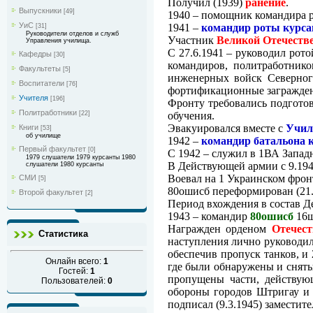
Получил
(1939)
ранение
.
Выпускники
[49]
1940 – помощник командира р
УиС
1941 –
командир роты курса
[31]
Руководители отделов и служб
Участник
Великой Отечеств
Управления училища.
С 27.6.1941 – руководил рот
Кафедры
[30]
командиров, политработнико
Факультеты
[5]
инженерных войск Северного
Воспитатели
[76]
фортификационные загражден
Учителя
[196]
Фронту требовались подгото
Политработники
[22]
обучения.
Эвакуировался вместе с
Учи
Книги
[53]
об училище
1942 –
командир батальона 
Первый факультет
[0]
С 1942 – служил в 1ВА Запад
1979 слушатели 1979 курсанты 1980
В Действующей армии с 9.1944
слушатели 1980 курсанты
Воевал на 1 Украинском фрон
СМИ
[5]
80ошисб переформирован (21.5
Второй факультет
[2]
Период вхождения в состав Д
1943 – командир
80ошисб
16ш
Награжден орденом
Отечест
Статистика
наступления лично руководил
обеспечив пропуск танков, и 
Онлайн всего:
1
где были обнаружены и сняты
Гостей:
1
пропущены части, действующ
Пользователей:
0
обороны городов Штригау и 
подписал (9.3.1945) замести