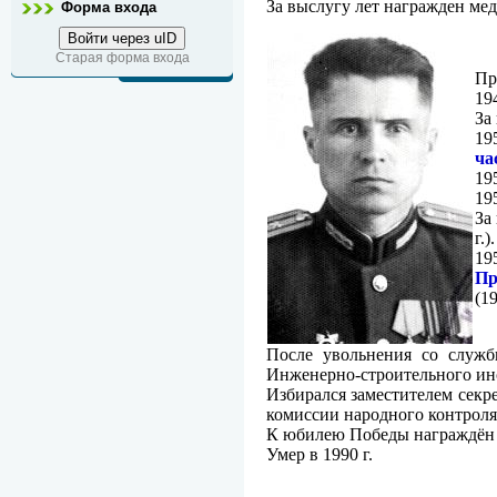
За выслугу лет награжден мед
Форма входа
Войти через uID
Старая форма входа
Пр
19
За
19
ча
19
19
За
г.).
19
Пр
(1
После увольнения со слу
Инженерно-строительного ин
Избирался заместителем секре
комиссии народного контроля
К юбилею Победы награждён
Умер в 1990 г.