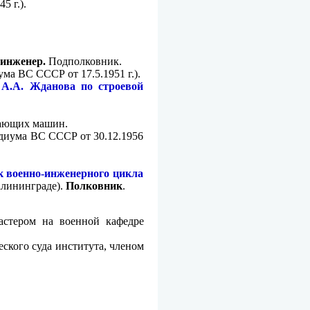
5 г.).
инженер.
Подполковник.
ма ВС СССР от 17.5.1951 г.).
А.А. Жданова по строевой
авающих машин.
диума ВС СССР от 30.12.1956
к военно-инженерного цикла
алининграде).
Полковник
.
астером на военной кафедре
еского суда института, членом