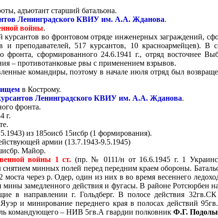
оты, адъютант старший батальона.
нтов Ленинградского КВИУ им. А.А. Жданова
.
енной войны
.
ой курсантов во фронтовом отряде инженерных заграждений, с
в и преподавателей, 517 курсантов, 10 красноармейцев). В 
 фронта, сформированного 24.6.1941 г., отряд восточнее Вы
ия – противотанковые рвы с применением взрывов.
вленные командиры, поэтому в начале июля отряд был возвращ
лищем
в Кострому.
курсантов
Ленинградского КВИУ им. А.А. Жданова
.
ного фронта.
 г.
те.
.1943) из 185оисб 15исбр (1 формирования).
ействующей армии (13.7.1943-9.5.1945)
исбр. Майор.
венной войны 1 ст.
(пр. № 0111/н от 16.6.1945 г. 1 Украинс
 снятием минных полей перед передним краем обороны. Батальон
2 моста через р. Одер, один из них в во время весеннего ледоход
 мины замедленного действия и фугасы. В районе Ротсюрбен на
ие в направлении г. Гольдберг. В полосе действия 32гв.СК
Яуэр и минирование переднего края в полосах действий 95гв.с
тель командующего – НИВ 5гв.А гвардии полковник
Ф.Г. Подол