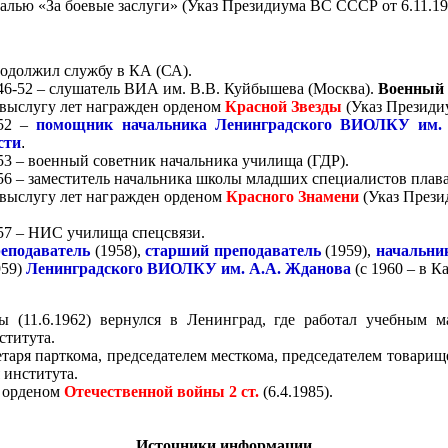
алью «За боевые заслуги» (Указ Президиума ВС СССР от 6.11.194
одолжил службу в КА (СА).
46-52 – слушатель ВИА им. В.В. Куйбышева (Москва).
Военный 
 выслугу лет награжден орденом
Красной Звезды
(Указ Президиу
52 –
помощник начальника Ленинградского ВИОЛКУ им. 
сти
.
53 – военный советник начальника училища (ГДР).
56 – заместитель начальника школы младших специалистов пл
 выслугу лет награжден орденом
Красного Знамени
(Указ Прези
57 – НИС училища спецсвязи.
еподаватель
(1958),
старший преподаватель
(1959),
начальни
959)
Ленинградского ВИОЛКУ им. А.А. Жданова
(с 1960 – в К
жбы
(11.6.1962)
вернулся в Ленинград, где работал учебным м
ститута.
таря парткома, председателем месткома, председателем товарищ
 института.
 орденом
Отечественной войны 2 ст.
(6.4.1985).
Источники информации