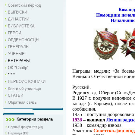
Советский период
Команд
ВЫПУСКИ
Помощник началь
ДИНАСТИИ
Начальник
БИБЛИОТЕКА
ГЕРОИ
ОРДЕНОНОСЦЫ
ГЕНЕРАЛЫ
УЧЕНЫЕ
ВЕТЕРАНЫ
ОК "Сапёр"
Награды:
медали: «За боевы
* * *
Великой Отечественной войне 
ПЕРВОИСТОЧНИКИ
Русский.
Книги об училище
Родился в д. Оберог (Спас-Д
СТАТЬИ
В 1927 г. получил неполное 
Обратная связь
заводе (г. Барнаул), после 
сообщения.
1935 – поступил добровольно
Категории раздела
1938
– окончил
Ленинградс
1938 – командир взвода.
Первый факультет
[73]
Участник
Советско-финлян
Периоды
[15]