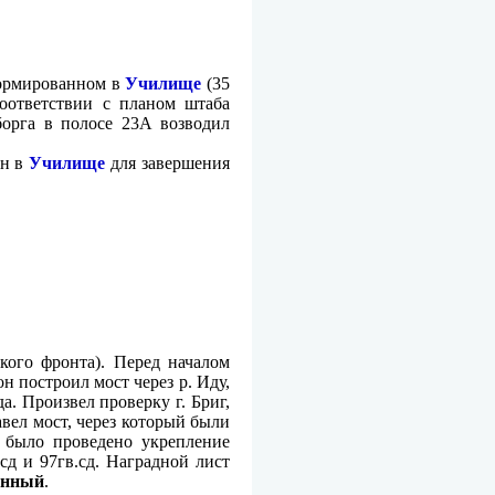
формированном в
Училище
(35
соответствии с планом штаба
борга в полосе 23А возводил
ен в
Училище
для завершения
кого фронта). Перед началом
 построил мост через р. Иду,
а. Произвел проверку г. Бриг,
вел мост, через который были
 было проведено укрепление
д и 97гв.сд. Наградной лист
ынный
.