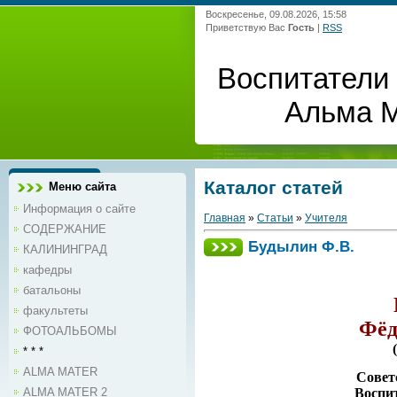
Воскресенье, 09.08.2026, 15:58
Приветствую Вас
Гость
|
RSS
Воспитатели 
Альма 
Каталог статей
Меню сайта
Информация о сайте
Главная
»
Статьи
»
Учителя
СОДЕРЖАНИЕ
Будылин Ф.В.
КАЛИНИНГРАД
кафедры
батальоны
факультеты
Фёд
ФОТОАЛЬБОМЫ
* * *
ALMA MATER
Совет
ALMA MATER 2
Воспит