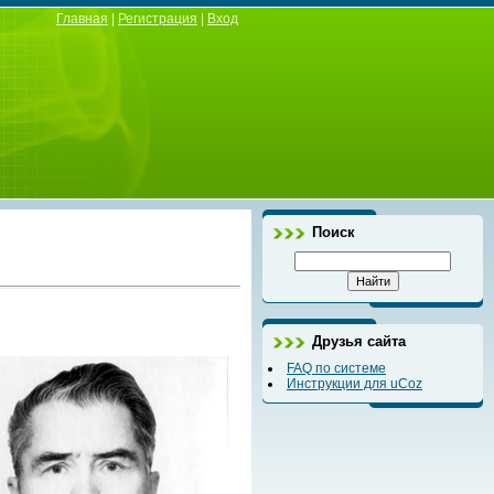
Главная
|
Регистрация
|
Вход
Поиск
Друзья сайта
FAQ по системе
Инструкции для uCoz