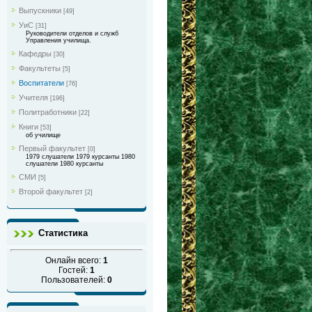
Выпускники
[49]
УиС
[31]
Руководители отделов и служб
Управления училища.
Кафедры
[30]
Факультеты
[5]
Воспитатели
[76]
Учителя
[196]
Политработники
[22]
Книги
[53]
об училище
Первый факультет
[0]
1979 слушатели 1979 курсанты 1980
слушатели 1980 курсанты
СМИ
[5]
Второй факультет
[2]
Статистика
Онлайн всего:
1
Гостей:
1
Пользователей:
0