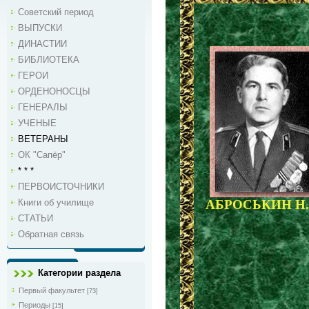
Советский период
ВЫПУСКИ
ДИНАСТИИ
БИБЛИОТЕКА
ГЕРОИ
ОРДЕНОНОСЦЫ
ГЕНЕРАЛЫ
УЧЕНЫЕ
ВЕТЕРАНЫ
ОК "Сапёр"
* * *
ПЕРВОИСТОЧНИКИ
Книги об училище
АБРОСЬКИН Н.
СТАТЬИ
Обратная связь
Категории раздела
Первый факультет
[73]
Периоды
[15]